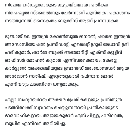
നിശ്ചയദാർഢ്യക്കാരുടെ കൂട്ടായ്മയായ പ്രതീക്ഷ
സ്പെഷ്യൽ സ്‌മൈൽസും ചേർന്നാണ് പുസ്തക പ്രകാശനം
നടത്തുന്നത്. സൈകതം ബുക്ക്സ് ആണ് പ്രസാധകർ.
ദുബായിലെ ഇന്ത്യൻ കോൺസുൽ ജനറൽ, ഷാർജ ഇന്ത്യൻ
അസോസിയേഷൻ പ്രസിഡന്റ്, എലൈറ്റ് ഗ്രൂപ്പ് മേധാവി ശ്രീ
ഹരികുമാർ, ഷാർജ ബുക്ക് അതോറിറ്റി എക്സിക്യൂട്ടീവ്
ഓഫീസർ മോഹൻ കുമാർ എന്നിവർക്കൊപ്പം, കേരള
കാർട്ടൂൺ അക്കാദമിയുടെ ബ്രാൻഡ് അംബാസഡർ ആയ
അൻജാൻ സതീഷ്, എഴുത്തുകാരി റഫ്‌സാന ഖാദർ
എന്നിവരും ചടങ്ങിനെ ധന്യമാക്കും.
എല്ലാ സഹൃദയരായ അക്ഷര പ്രേമികളെയും പ്രസ്തുത
ചടങ്ങിലേക്ക് സ്വാഗതം ചെയ്യുന്നതായി പ്രതീക്ഷയുടെ
ഭാരവാഹികളായ, അജയകുമാർ എസ് പിള്ള, ഹരിലാൽ,
സുധീർ എന്നിവർ അറിയിച്ചു.