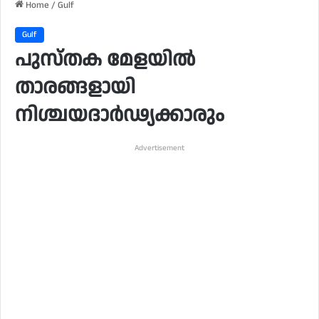
Home
/
Gulf
Gulf
പുസ്തക മേളയിൽ
താരങ്ങളായി
നിശ്ചയദാർഢ്യക്കാരും
Advertisement