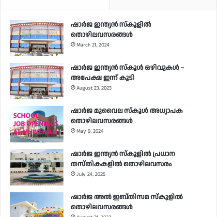
ഷാർജ ഇന്ത്യൻ സ്കൂളിൽ
തൊഴിലവസരങ്ങൾ
March 21, 2024
ഷാർജ ഇന്ത്യൻ സ്‌കൂൾ ഒഴിവുകൾ –
അപേക്ഷ ഇന്ന് കൂടി
August 23, 2023
ഷാർജ മുവൈല സ്‌കൂൾ അധ്യാപക
തൊഴിലവസരങ്ങൾ
May 9, 2024
ഷാർജ ഇന്ത്യൻ സ്‌കൂളിൽ പ്രധാന
തസ്തികകളിൽ തൊഴിലവസരം
July 24, 2025
ഷാർജ അൽ ഇബ്തിസമ സ്‌കൂളിൽ
തൊഴിലവസരങ്ങൾ