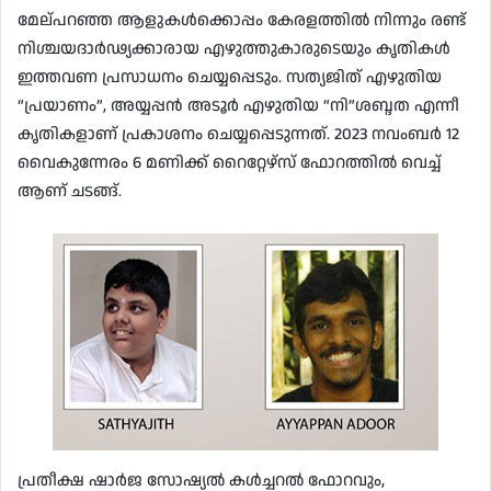
മേല്പറഞ്ഞ ആളുകൾക്കൊപ്പം കേരളത്തിൽ നിന്നും രണ്ട്
നിശ്ചയദാർഢ്യക്കാരായ എഴുത്തുകാരുടെയും കൃതികൾ
ഇത്തവണ പ്രസാധനം ചെയ്യപ്പെടും. സത്യജിത് എഴുതിയ
“പ്രയാണം”, അയ്യപ്പൻ അടൂർ എഴുതിയ “നി”ശബ്ദത എന്നീ
കൃതികളാണ് പ്രകാശനം ചെയ്യപ്പെടുന്നത്. 2023 നവംബർ 12
വൈകുന്നേരം 6 മണിക്ക് റൈറ്റേഴ്‌സ് ഫോറത്തിൽ വെച്ച്
ആണ് ചടങ്ങ്.
പ്രതീക്ഷ ഷാർജ സോഷ്യൽ കൾച്ചറൽ ഫോറവും,