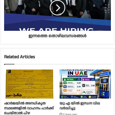
ഇന്നത്തെ തൊഴിലവസരങ്ങൾ
Related Articles
ഷാർജയിൽ അനധികൃത
യു എ യിൽ ഇന്ധന വില
സ്ഥലങ്ങളിൽ വാഹനം പാർക്ക്
വർദ്ധിച്ചു
ചെയ്താൽ പിഴ
7 days ago