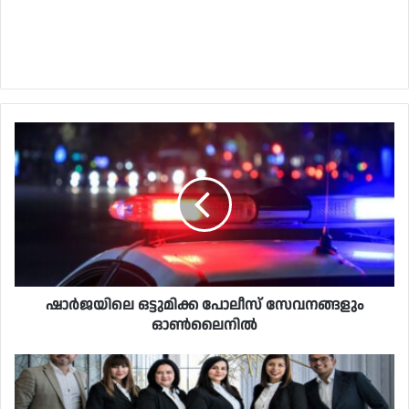
ഷാർജയിലെ ഒട്ടുമിക്ക പോലീസ് സേവനങ്ങളും
ഓൺലൈനിൽ