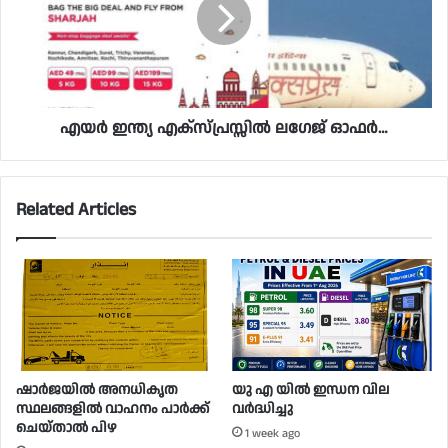
എയർ ഇന്ത്യ എക്സ്പ്രസ്സിൽ ലഗേജ് ഓഫർ…
Related Articles
ഷാർജയിൽ അനധികൃത
യു എ യിൽ ഇന്ധന വില
സ്ഥലങ്ങളിൽ വാഹനം പാർക്ക്
വർദ്ധിച്ചു
ചെയ്താൽ പിഴ
1 week ago