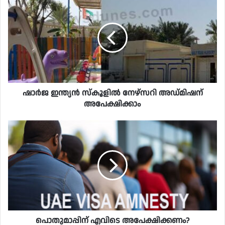
ഷാർജ ഇന്ത്യൻ സ്‌കൂളിൽ നേഴ്‌സറി അഡ്മിഷന്
അപേക്ഷിക്കാം
പൊതുമാപ്പിന് എവിടെ അപേക്ഷിക്കണം?