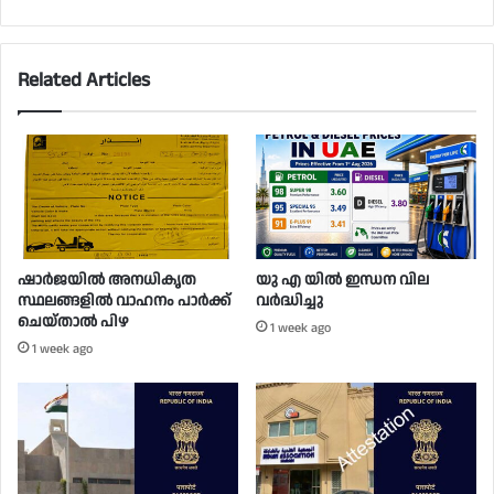
Related Articles
ഷാർജയിൽ അനധികൃത
യു എ യിൽ ഇന്ധന വില
സ്ഥലങ്ങളിൽ വാഹനം പാർക്ക്
വർദ്ധിച്ചു
ചെയ്താൽ പിഴ
1 week ago
1 week ago