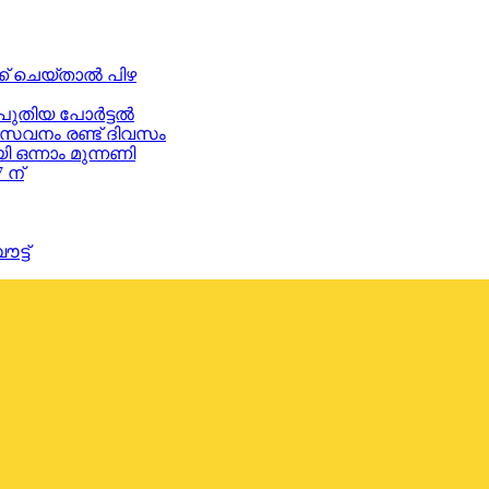
് ചെയ്താൽ പിഴ
 പുതിയ പോർട്ടൽ
നം രണ്ട് ദിവസം
്നാം മുന്നണി
 ന്
്ട്