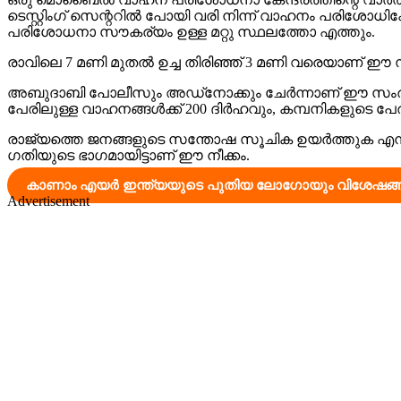
ടെസ്റ്റിംഗ് സെന്ററിൽ പോയി വരി നിന്ന് വാഹനം പരിശോധിക
പരിശോധനാ സൗകര്യം ഉള്ള മറ്റു സ്ഥലത്തോ എത്തും.
രാവിലെ 7 മണി മുതൽ ഉച്ച തിരിഞ്ഞ് 3 മണി വരെയാണ് ഈ 
അബുദാബി പോലീസും അഡ്നോക്കും ചേർന്നാണ് ഈ സംരംഭം തുടങ
പേരിലുള്ള വാഹനങ്ങൾക്ക് 200 ദിർഹവും, കമ്പനികളുടെ 
രാജ്യത്തെ ജനങ്ങളുടെ സന്തോഷ സൂചിക ഉയർത്തുക എന്ന
ഗതിയുടെ ഭാഗമായിട്ടാണ് ഈ നീക്കം.
കാണാം എയർ ഇന്ത്യയുടെ പുതിയ ലോഗോയും വിശേഷങ്ങ
Advertisement