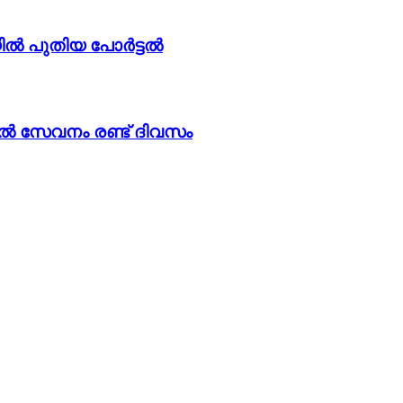
യിൽ പുതിയ പോർട്ടൽ
േവനം രണ്ട് ദിവസം