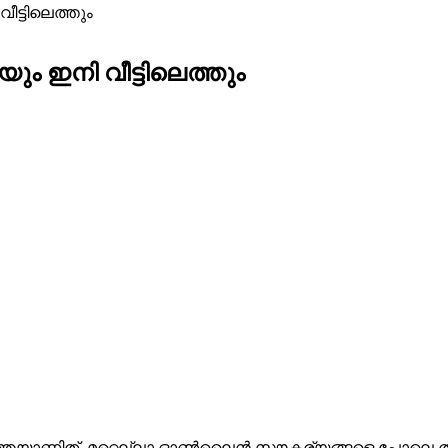
ട്ടിലെത്തും
ം ഇനി വീട്ടിലെത്തും
ത്തയാണിത്. മറ്റെല്ലാ ഓൺലൈൻ സൗകര്യങ്ങളെ പോലെ ത