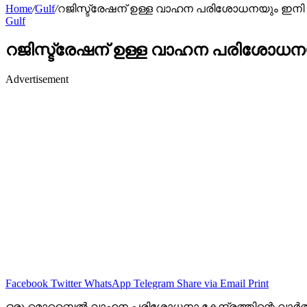
Home
/
Gulf
/
റജിസ്ട്രേഷന് ഉള്ള വാഹന പരിശോധനയും ഇനി വീ
Gulf
റജിസ്ട്രേഷന് ഉള്ള വാഹന പരിശോധനയു
Advertisement
Facebook
Twitter
WhatsApp
Telegram
Share via Email
Print
ഒരു മൊബൈൽ വാഹന പരിശോധനാ കേന്ദ്രത്തിന്റെ വാർ