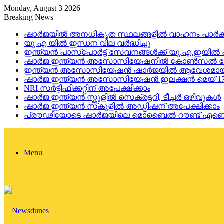
Monday, August 3 2026
Breaking News
ഷാർജയിൽ അനധികൃത സ്ഥലങ്ങളിൽ വാഹനം പാർക്ക
യു എ യിൽ ഇന്ധന വില വർദ്ധിച്ചു
ഇന്ത്യൻ പാസ്പോർട്ട് സേവനങ്ങൾക്ക് യു.എ.ഇയിൽ
ഷാർജ ഇന്ത്യൻ അസോസിയേഷനിൽ കോൺസൽ സേവ
ഇന്ത്യൻ അസോസിയേഷൻ ഷാർജയിൽ ആവേശമായി ഒന
ഷാർജ ഇന്ത്യൻ അസോസിയേഷൻ ഇലക്ഷൻ മെയ് 17
NRI സർട്ടിഫിക്കറ്റിന്‌ അപേക്ഷിക്കാം
ഷാർജ ഇന്ത്യൻ സ്കൂളിൽ സെക്രട്ടറി, ടീച്ചർ ഒഴിവുകൾ
ഷാർജ ഇന്ത്യൻ സ്‌കൂളിൽ അഡ്മിഷന് അപേക്ഷിക്കാം
പ്രൗഢിയോടെ ഷാർജയിലെ മൊബൈൽ റൗണ്ട് എബൌട
Menu