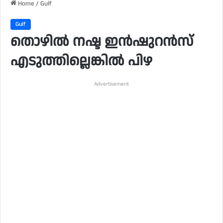
Home
/
Gulf
Gulf
തൊഴിൽ നഷ്ട ഇൻഷുറൻസ്
എടുത്തില്ലെങ്കിൽ പിഴ
Advertisement