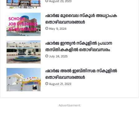
August 23, 2023
ഷാർജ മുവൈല സ്‌കൂൾ അധ്യാപക
തൊഴിലവസരങ്ങൾ
May 9, 2024
ഷാർജ ഇന്ത്യൻ സ്‌കൂളിൽ പ്രധാന
തസ്തികകളിൽ തൊഴിലവസരം
July 24, 2025
ഷാർജ അൽ ഇബ്തിസമ സ്‌കൂളിൽ
തൊഴിലവസരങ്ങൾ
August 21, 2023
Advertisement