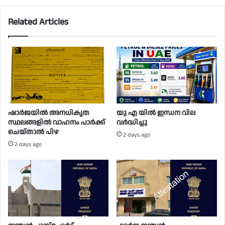
Related Articles
ഷാർജയിൽ അനധികൃത
യു എ യിൽ ഇന്ധന വില
സ്ഥലങ്ങളിൽ വാഹനം പാർക്ക്
വർദ്ധിച്ചു
ചെയ്താൽ പിഴ
2 days ago
2 days ago