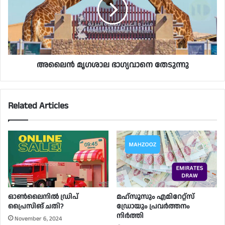
അലൈൻ മൃഗശാല ഭാഗ്യവാനെ തേടുന്നു
Related Articles
ഓൺലൈനിൽ ഡ്രിപ്
മഹ്സൂസും എമിറേറ്റ്സ്
പ്രൈസിങ് ചതി?
ഡ്രോയും പ്രവർത്തനം
നിർത്തി
November 6, 2024