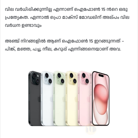
വില വർധിപ്പിക്കുന്നില്ല എന്നാണ് ഐഫോൺ 15 ൻറെ ഒരു
പ്രത്യേകത. എന്നാൽ പ്രൊ മാക്സ് മോഡലിന് അല്പം വില
വർധന ഉണ്ടാവും
അഞ്ച് നിറങ്ങളിൽ ആണ് ഐഫോൺ 15 ഇറങ്ങുന്നത് –
പിങ്ക്, മഞ്ഞ, പച്ച, നീല, കറുപ്പ് എന്നിങ്ങനെയാണ് അവ.