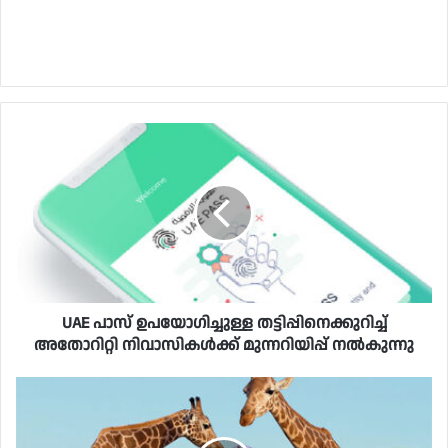
UAE പാസ് ഉപയോഗിച്ചുള്ള തട്ടിപ്പിനെക്കുറിച്ച്
അതോറിറ്റി നിവാസികൾക്ക് മുന്നറിയിപ്പ് നൽകുന്നു