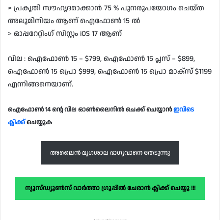
> പ്രകൃതി സൗഹൃദമാക്കാൻ 75 % പുനരുപയോഗം ചെയ്ത
അലുമിനിയം ആണ് ഐഫോൺ 15 ൽ
> ഓപ്പറേറ്റിംഗ് സിസ്റ്റം iOS 17 ആണ്
വില : ഐഫോൺ 15 – $799, ഐഫോൺ 15 പ്ലസ് – $899,
ഐഫോൺ 15 പ്രൊ $999, ഐഫോൺ 15 പ്രൊ മാക്സ് $1199
എന്നിങ്ങനെയാണ്.
ഐഫോൺ 14 ന്റെ വില ഓൺലൈനിൽ ചെക്ക് ചെയ്യാൻ
ഇവിടെ
ക്ലിക്ക്
ചെയ്യുക
അലൈൻ മൃഗശാല ഭാഗ്യവാനെ തേടുന്നു
ന്യൂസ്ഡ്യൂൺസ് വാർത്താ ഗ്രൂപ്പിൽ ചേരാൻ ക്ലിക്ക് ചെയ്യൂ !!!