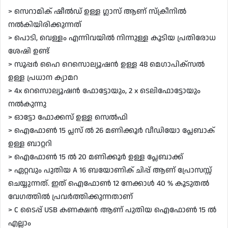
> സെറാമിക് ഷീൽഡ് ഉള്ള ഗ്ലാസ് ആണ് സ്‌ക്രീനിൽ
നൽകിയിരിക്കുന്നത്
> പൊടി, വെള്ളം എന്നിവയിൽ നിന്നുള്ള കൂടിയ പ്രതിരോധ
ശേഷി ഉണ്ട്
> സൂപ്പർ ഹൈ റെസൊല്യൂഷൻ ഉള്ള 48 മെഗാപിക്സൽ
ഉള്ള പ്രധാന ക്യാമറ
> 4x റെസൊല്യൂഷൻ ഫോട്ടോയും, 2 x ടെലിഫോട്ടോയും
നൽകുന്നു
> ഓട്ടോ ഫോക്കസ് ഉള്ള സെൽഫി
> ഐഫോൺ 15 പ്ലസ് ൽ 26 മണിക്കൂർ വീഡിയോ പ്ലേബാക്
ഉള്ള ബാറ്ററി
> ഐഫോൺ 15 ൽ 20 മണിക്കൂർ ഉള്ള പ്ലേബാക്ക്
> ഏറ്റവും പുതിയ A 16 ബയോണിക് ചിപ്പ് ആണ് പ്രോസസ്സ്
ചെയ്യുന്നത്. ഇത് ഐഫോൺ 12 നേക്കാൾ 40 % കൂടുതൽ
വേഗത്തിൽ പ്രവർത്തിക്കുന്നതാണ്
> C ടൈപ്പ് USB കണക്ഷൻ ആണ് പുതിയ ഐഫോൺ 15 ൽ
എല്ലാം