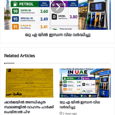
യു എ യിൽ ഇന്ധന വില വർദ്ധിച്ചു
Related Articles
ഷാർജയിൽ അനധികൃത
യു എ യിൽ ഇന്ധന വില
സ്ഥലങ്ങളിൽ വാഹനം പാർക്ക്
വർദ്ധിച്ചു
ചെയ്താൽ പിഴ
2 days ago