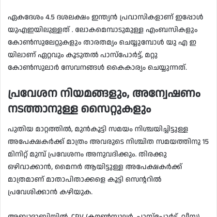
ഏകദേശം 4.5 ദശലക്ഷം ഇന്ത്യൻ പ്രവാസികളാണ് ഇപ്പോൾ
യുഎഇയിലുള്ളത് . ലോകമെമ്പാടുമുള്ള എംബസികളും
കോൺസുലേറ്റുകളും താരതമ്യം ചെയ്യുമ്പോൾ യു എ ഇ
യിലാണ് ഏറ്റവും കൂടുതൽ പാസ്‌പോർട്ട്, മറ്റു
കോൺസുലാർ സേവനങ്ങൾ കൈകാര്യം ചെയ്യുന്നത്.
പ്രവേശന നിയമങ്ങളും, അന്വേഷണം
നടത്താനുള്ള സൈറ്റുകളും
പുതിയ മാറ്റത്തിൽ, മുൻകൂട്ടി സമയം നിശ്ചയിച്ചിട്ടുള്ള
അപേക്ഷകർക്ക് മാത്രം അവരുടെ നിശ്ചിത സമയത്തിനു 15
മിനിറ്റ് മുമ്പ് പ്രവേശനം അനുവദിക്കും. തിരക്കു
ഒഴിവാക്കാൻ, മൈനർ ആയിട്ടുള്ള അപേക്ഷകർക്ക്
മാത്രമാണ് മാതാപിതാക്കളെ കൂട്ടി സെന്ററിൽ
പ്രവേശിക്കാൻ കഴിയുക.
അബുദാബിയിൽ, CPV (കൗൺസുലർ, പാസ്പോർട്ട്, വീസ)