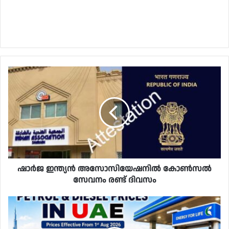
ഷാർജ ഇന്ത്യൻ അസോസിയേഷനിൽ കോൺസൽ
സേവനം രണ്ട് ദിവസം