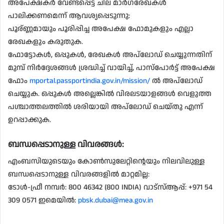
അപേക്ഷകർ വേണ്ടപ്പെട്ട ചില മാർഗരേഖകൾ
പാലിക്കണമെന്ന് ആവശ്യപ്പെടുന്നു:
പൂര്ണ്ണമായും പൂരിപ്പിച്ച അപേക്ഷ ഫോമുകളും എല്ലാ
രേഖകളും കരുതുക.
ഫോട്ടോകൾ, ഒപ്പുകൾ, രേഖകൾ അപ്‌ലോഡ് ചെയ്യുന്നതിന്
മുമ്പ് നിർദ്ദേശങ്ങൾ ശ്രദ്ധിച്ച് വായിച്ച്, പാസ്പോർട്ട് അപേക്ഷ
ഫോം
mportal.passportindia.gov.in/mission/
ൽ അപ്‌ലോഡ്
ചെയ്യുക. ഒപ്പുകൾ അല്ലെങ്കിൽ വിരലടയാളങ്ങൾ വെളുത്ത
പശ്ചാത്തലത്തിൽ ശരിയായി അപ്‌ലോഡ് ചെയ്തു എന്ന്
ഉറപ്പാക്കുക.
ബന്ധപ്പെടാനുള്ള വിവരങ്ങൾ:
എംബസിയുടെയും കോൺസുലേറ്റിന്റെയും നിലവിലുള്ള
ബന്ധപ്പെടാനുള്ള വിവരങ്ങളിൽ മാറ്റമില്ല:
ടോൾ-ഫ്രീ നമ്പർ: 800 46342 (800 INDIA) വാട്‌സ്ആപ്പ്: +971 54
309 0571 ഇമെയിൽ:
pbsk.dubai@mea.gov.in