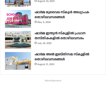
August 23, 2023
ഷാർജ മുവൈല സ്‌കൂൾ അധ്യാപക
തൊഴിലവസരങ്ങൾ
May 9, 2024
ഷാർജ ഇന്ത്യൻ സ്‌കൂളിൽ പ്രധാന
തസ്തികകളിൽ തൊഴിലവസരം
July 24, 2025
ഷാർജ അൽ ഇബ്തിസമ സ്‌കൂളിൽ
തൊഴിലവസരങ്ങൾ
August 21, 2023
Advertisement