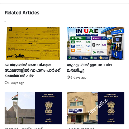
Related Articles
ഷാർജയിൽ അനധികൃത
യു എ യിൽ ഇന്ധന വില
സ്ഥലങ്ങളിൽ വാഹനം പാർക്ക്
വർദ്ധിച്ചു
ചെയ്താൽ പിഴ
6 days ago
6 days ago