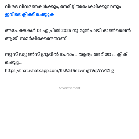
വിശദ വിവരണകൾക്കും, നേരിട്ട് അപേക്ഷിക്കുവാനും
ഇവിടെ ക്ലിക്ക് ചെയ്യുക
അപേക്ഷകൾ 01 ഏപ്രിൽ 2026 നു മുൻപായി ഓൺലൈൻ
ആയി സമർപ്പിക്കേണ്ടതാണ്
ന്യൂസ് ഡ്യൂൺസ് ഗ്രൂപ്പിൽ ചേരാം .. ആദ്യം അറിയാം.. ക്ലിക്
ചെയ്യൂ…
https://chat.whatsapp.com/KsWaf5ezwmg7VqWYv1ZIig
Advertisement