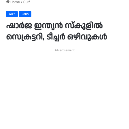
Home
/
Gulf
Gulf
Jobs
ഷാർജ ഇന്ത്യൻ സ്കൂളിൽ
സെക്രട്ടറി, ടീച്ചർ ഒഴിവുകൾ
Advertisement