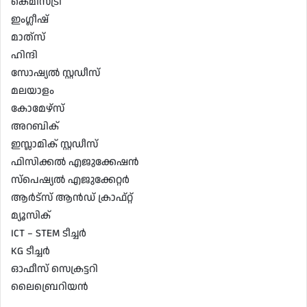
കെമിസ്ട്രി
ഇംഗ്ലീഷ്
മാത്‍സ്
ഹിന്ദി
സോഷ്യൽ സ്റ്റഡീസ്
മലയാളം
കോമേഴ്‌സ്
അറബിക്
ഇസ്ലാമിക് സ്റ്റഡീസ്
ഫിസിക്കൽ എജുക്കേഷൻ
സ്‌പെഷ്യൽ എജുക്കേറ്റർ
ആർട്സ് ആൻഡ് ക്രാഫ്റ്റ്
മ്യൂസിക്
ICT – STEM ടീച്ചർ
KG ടീച്ചർ
ഓഫീസ് സെക്രട്ടറി
ലൈബ്രെറിയൻ