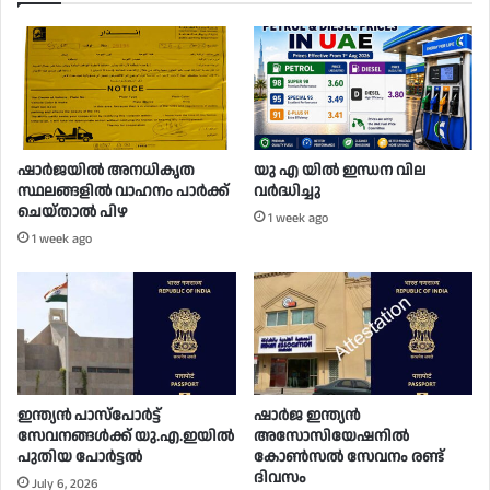
ഷാർജയിൽ അനധികൃത
യു എ യിൽ ഇന്ധന വില
സ്ഥലങ്ങളിൽ വാഹനം പാർക്ക്
വർദ്ധിച്ചു
ചെയ്താൽ പിഴ
1 week ago
1 week ago
ഇന്ത്യൻ പാസ്പോർട്ട്
ഷാർജ ഇന്ത്യൻ
സേവനങ്ങൾക്ക് യു.എ.ഇയിൽ
അസോസിയേഷനിൽ
പുതിയ പോർട്ടൽ
കോൺസൽ സേവനം രണ്ട്
ദിവസം
July 6, 2026