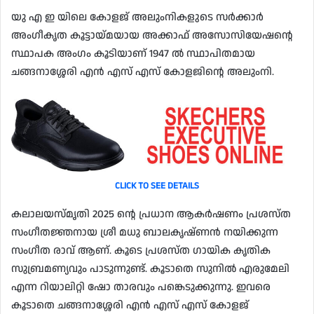
യു എ ഇ യിലെ കോളജ് അലുംനികളുടെ സർക്കാർ
അംഗീകൃത കൂട്ടായ്മയായ അക്കാഫ് അസോസിയേഷന്റെ
സ്ഥാപക അംഗം കൂടിയാണ് 1947 ൽ സ്ഥാപിതമായ
ചങ്ങനാശ്ശേരി എൻ എസ് എസ് കോളജിന്റെ അലുംനി.
CLICK TO SEE DETAILS
കലാലയസ്മൃതി 2025 ന്റെ പ്രധാന ആകർഷണം പ്രശസ്ത
സംഗീതജ്ഞനായ ശ്രീ മധു ബാലകൃഷ്ണൻ നയിക്കുന്ന
സംഗീത രാവ് ആണ്. കൂടെ പ്രശസ്ത ഗായിക കൃതിക
സുബ്രമണ്യവും പാടുന്നുണ്ട്. കൂടാതെ സുനിൽ എരുമേലി
എന്ന റിയാലിറ്റി ഷോ താരവും പങ്കെടുക്കുന്നു. ഇവരെ
കൂടാതെ ചങ്ങനാശ്ശേരി എൻ എസ് എസ് കോളജ്