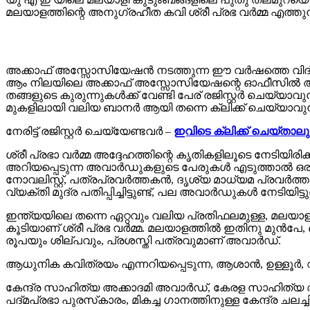
മലയാളത്തിന്റെ അനുഗ്രഹീത കവി ശ്രീ പ്രഭ വർമ്മ എത്തുന്
അക്കാഫ് അസ്സോസിയേഷൻ നടത്തുന്ന ഈ വർഷത്തെ വിദ്യ
ആം നിലയിലെ അക്കാഫ് അസ്സോസിയേഷന്റെ ഓഫീസിൽ അദ്ദേഹ
തങ്ങളുടെ കുരുന്നുകൾക്ക് വേണ്ടി പേര് രജിസ്റ്റർ ചെയ്യാ
മുകളിലായി വലിയ ബാനർ ആയി തന്നെ ക്ലിക്ക് ചെയ്യാവുന്ന 
നേരിട്ട് രജിസ്റ്റർ ചെയ്യേണ്ടവർ –
ഇവിടെ ക്ലിക്ക് ചെയ്താലു
ശ്രീ പ്രഭാ വർമ്മ അദ്ദേഹത്തിന്റെ കൃതികളിലൂടെ നേടിയിര
അറിയപ്പെടുന്ന അവാർഡുകളുടെ പേരുകൾ എടുത്താൽ ഒരു 
നോവലിസ്റ്റ്, പത്രപ്രവർത്തകൻ, ദൃശ്യ മാധ്യമ പ്രവ
വ്യക്തി മുദ്ര പതിപ്പിച്ചിട്ടുണ്ട്, പല അവാർഡുകൾ നേടിയിട്ടുണ
ഇന്ത്യയിലെ തന്നെ ഏറ്റവും വലിയ പ്രതിഫലമുള്ള, മലയാളത
കൂടിയാണ് ശ്രീ പ്രഭ വർമ്മ. മലയാളത്തിൽ ഇതിനു മുൻപേ, 
രൂപയും ശില്പവും, പ്രശസ്തി പത്രവുമാണ് അവാർഡ്.
ആധുനിക കവിത്രയം എന്നറിയപ്പെടുന്ന, ആശാൻ, ഉള്ളൂർ, വള്ള
കേന്ദ്ര സാഹിത്യ അക്കാദമി അവാർഡ്, കേരള സാഹിത്യ
പദ്മപ്രഭാ പുരസ്‍കാരം, മികച്ച ഗാനത്തിനുള്ള കേന്ദ്ര ചലച