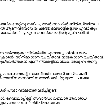
ാലിക് ഗേറ്റിനു സമീപം, അൽ സാഹിൽ ബിൽഡിങ്ങിലെ 11
തൽ ആണ് വിദ്യാരംഭം ചടങ്ങ്. മലയാളികളായ ഏവർക്കും
ഷൻ ഫോം akcaf.org എന്ന വെബ്സൈറ്റിന്റെ മുൻപേജിൽ
നെ ഓർമയുണ്ടായിരിക്കില്ല. എന്നാലും വിവിധ തരം
തുകാരൻ, സിനിമാ ഗാന രചയിതാവ്, നാടക ഗാന രചയിതാവ്,
പ്രവർത്തകൻ എന്നീ നിലകളിലെല്ലാം അദ്ദേഹം തന്റെ
െ ബിർള ഫൗണ്ടേഷന്റെ സരസ്വതി സമ്മാൻ നേടിയ കവി
ാണ് സരസ്വതി സമ്മാൻ ലഭിച്ചിട്ടുള്ളത്. 15 ലക്ഷം
ാ വർമ്മയ്ക്ക് ലഭിച്ചിട്ടുണ്ട്.
കൾ, വൈലോപ്പിള്ളി അവാർഡ്, വയലാർ അവാർഡ്,
ളുടെ ജേതാവാണ് ശ്രീ പ്രഭാ വർമ്മ.