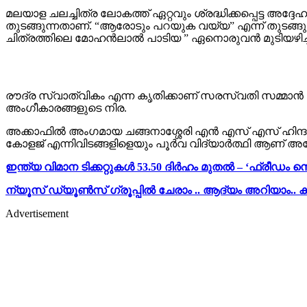
മലയാള ചലച്ചിത്ര ലോകത്ത് ഏറ്റവും ശ്രദ്ധിക്കപ്പെട്ട അദ
തുടങ്ങുന്നതാണ്. “ആരോടും പറയുക വയ്യ” എന്ന് തുടങ്ങുന
ചിത്രത്തിലെ മോഹൻലാൽ പാടിയ ” ഏനൊരുവൻ മുടിയഴിച്ചിങ്ങാടണ
രൗദ്ര സ്വാത്വികം എന്ന കൃതിക്കാണ് സരസ്വതി സമ്മാൻ ല
അംഗീകാരങ്ങളുടെ നിര.
അക്കാഫിൽ അംഗമായ ചങ്ങനാശ്ശേരി എൻ എസ് എസ് ഹിന്ദു 
കോളജ് എന്നിവിടങ്ങളിളെയും പൂർവ വിദ്യാർത്ഥി ആണ് അദ്
ഇന്ത്യ വിമാന ടിക്കറ്റുകൾ 53.50 ദിർഹം മുതൽ – ‘ഫ്രീഡം
ന്യൂസ് ഡ്യൂൺസ് ഗ്രൂപ്പിൽ ചേരാം .. ആദ്യം അറിയാം.. ക
Advertisement