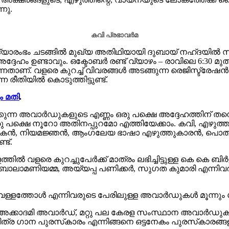
നു.
കവി പ്രഭാവർമ
ാരംഭം ചടങ്ങിൽ മുഖ്യ അതിഥിയായി ദുബായ് നഹ്ദയിൽ സ
ം ഉണ്ടാവും. ഒക്ടോബർ രണ്ട് വ്യാഴം – രാവിലെ 6:30 മു
വുന്നതാണ്. വളരെ കുറച്ച് വിവരങ്ങൾ അടങ്ങുന്ന രെജിസ്ട്രേ
രീതിയിൽ കൊടുത്തിട്ടുണ്ട്.
ം മതി
.
ിക്കുന്ന അവാർഡുകളുടെ എണ്ണം ഒരു പക്ഷെ അദ്ദേഹത്തിന് തന്
പക്ഷെ നൂറോ അതിനപ്പുറമോ എത്തിയേക്കാം. കവി, എഴുത്
ർത്തകൻ, നിയമജ്ഞൻ, ആംഗലേയ ഭാഷാ എഴുത്തുകാരൻ, പൊതു
്ട്.
്തിൽ വളരെ കുറച്ചുപേർക്ക് മാത്രം ലഭിച്ചിട്ടുള്ള കെ ക
ബാലാമണിയമ്മ, അയ്യപ്പ പണിക്കർ, സുഗത കുമാരി എന്നിവർക്ക
ത്തോൾ എന്നിവരുടെ പേരിലുള്ള അവാർഡുകൾ മൂന്നും ശ്രീ പ്രഭ
 അക്കാദമി അവാർഡ്, മറ്റു പല കേരള സംസ്ഥാന അവാർഡു
്ചിത്ര ഗാന പുരസ്‌കാരം എന്നിങ്ങനെ ഒട്ടനേകം പുരസ്‌കാരങ്ങ