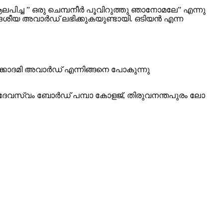
ൻ ആലപിച്ച ” ഒരു ചെമ്പനീർ പൂവിറുത്തു ഞാനോമലേ” എന്നു
 ദേശീയ അവാർഡ് ലഭിക്കുകയുണ്ടായി. ഒടിയൻ എന്ന
അക്കാദമി അവാർഡ് എന്നിങ്ങനെ പോകുന്നു
ല ദേവസ്വം ബോർഡ് പമ്പാ കോളജ്, തിരുവനന്തപുരം ലോ