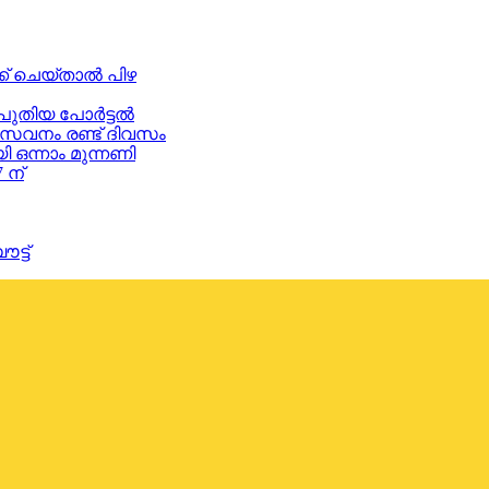
് ചെയ്താൽ പിഴ
 പുതിയ പോർട്ടൽ
നം രണ്ട് ദിവസം
്നാം മുന്നണി
 ന്
്ട്