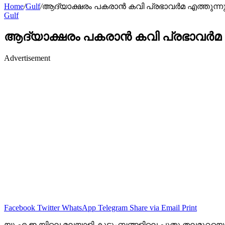
Home
/
Gulf
/
ആദ്യാക്ഷരം പകരാൻ കവി പ്രഭാവർമ എത്തുന്ന
Gulf
ആദ്യാക്ഷരം പകരാൻ കവി പ്രഭാവർമ 
Advertisement
Facebook
Twitter
WhatsApp
Telegram
Share via Email
Print
യു എ ഇ യിലെ മലയാളി കുടുംബങ്ങളിലെ പുതു തലമുറയെ അ