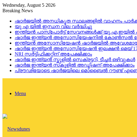
Wednesday, August 5 2026
Breaking News
ഷാർജയിൽ അനധികൃത സ്ഥലങ്ങളിൽ വാഹനം പാർക്ക
യു എ യിൽ ഇന്ധന വില വർദ്ധിച്ചു
ഇന്ത്യൻ പാസ്പോർട്ട് സേവനങ്ങൾക്ക് യു.എ.ഇയിൽ
ഷാർജ ഇന്ത്യൻ അസോസിയേഷനിൽ കോൺസൽ സേവ
ഇന്ത്യൻ അസോസിയേഷൻ ഷാർജയിൽ ആവേശമായി ഒന
ഷാർജ ഇന്ത്യൻ അസോസിയേഷൻ ഇലക്ഷൻ മെയ് 17
NRI സർട്ടിഫിക്കറ്റിന്‌ അപേക്ഷിക്കാം
ഷാർജ ഇന്ത്യൻ സ്കൂളിൽ സെക്രട്ടറി, ടീച്ചർ ഒഴിവുകൾ
ഷാർജ ഇന്ത്യൻ സ്‌കൂളിൽ അഡ്മിഷന് അപേക്ഷിക്കാം
പ്രൗഢിയോടെ ഷാർജയിലെ മൊബൈൽ റൗണ്ട് എബൌട
Menu