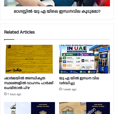
ഓഗസ്റ്റിൽ യു എ യിലെ ഇന്ധനവില കൂടുമോ?
Related Articles
ഷാർജയിൽ അനധികൃത
യു എ യിൽ ഇന്ധന വില
സ്ഥലങ്ങളിൽ വാഹനം പാർക്ക്
വർദ്ധിച്ചു
ചെയ്താൽ പിഴ
1 week ago
7 days ago