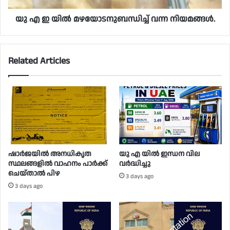
യു എ ഇ യിൽ മഴയോടനുബന്ധിച്ച് വന്ന നിയമങ്ങൾ.
Related Articles
ഷാർജയിൽ അനധികൃത
യു എ യിൽ ഇന്ധന വില
സ്ഥലങ്ങളിൽ വാഹനം പാർക്ക്
വർദ്ധിച്ചു
ചെയ്താൽ പിഴ
3 days ago
3 days ago