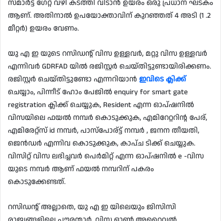
സ്മാർട്ട് ഗേറ്റ് വഴി കടത്തി വിടാൻ ഉയരം ഒരു പ്രധാന ഘടകം
ആണ്. അതിനാൽ ഉപയോക്താവിന് കുറഞ്ഞത് 4 അടി (1 .2
മീറ്റർ) ഉയരം വേണം.
യു എ ഇ യുടെ റസിഡന്റ് വിസ ഉള്ളവർ, മറ്റു വിസ ഉള്ളവർ
എന്നിവർ GDRFAD യിൽ രജിസ്റ്റർ ചെയ്തിട്ടുണ്ടായിരിക്കണം.
രജിസ്റ്റർ ചെയ്തിട്ടുണ്ടോ എന്നറിയാൻ
ഇവിടെ ക്ലിക്ക്
ചെയ്യാം, പിന്നീട് ഹോം പേജിൽ enquiry for smart gate
registration ക്ലിക്ക് ചെയ്യുക, Resident എന്ന ഓപ്‌ഷനിൽ
വിസയിലെ ഫയൽ നമ്പർ കൊടുക്കുക, എമിറേറ്ററിന്റ പേര്,
എമിരേറ്റ്സ് id നമ്പർ, പാസ്പോര്ട്ട് നമ്പർ , ജനന തീയതി,
ജെൻഡർ എന്നിവ കൊടുക്കുക, കാപ്ച ടിക്ക് ചെയ്യുക.
വിസിറ്റ് വിസ ലഭിച്ചവർ പെർമിറ്റ് എന്ന ഓപ്‌ഷനിൽ e -വിസ
യുടെ നമ്പർ ആണ് ഫയൽ നമ്പറിന് പകരം
കൊടുക്കേണ്ടത്.
റസിഡന്റ് അല്ലാതെ, യു എ ഇ യിലെയും ജിസിസി
രാജ്യങ്ങളിലെ പൗരന്മാർ, വിസ ഓൺ അറൈവൽ