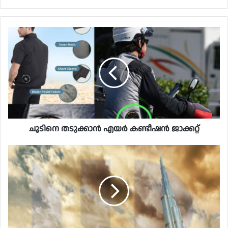
ചൂടിനെ തടുക്കാൻ എയർ കണ്ടീഷൻ ജാക്കറ്റ്