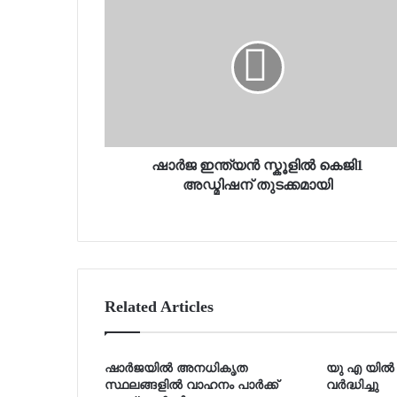
ഷാർജ ഇന്ത്യൻ സ്കൂളിൽ കെജി1
അഡ്മിഷന് തുടക്കമായി
Related Articles
ഷാർജയിൽ അനധികൃത
യു എ യിൽ
സ്ഥലങ്ങളിൽ വാഹനം പാർക്ക്
വർദ്ധിച്ചു