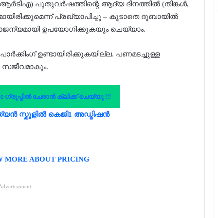
(ആർ‌ടി‌എ) പുതുവർഷത്തിന്റെ ആദ്യ ദിനത്തിൽ (തിങ്കൾ,
യിരിക്കുമെന്ന് പ്രഖ്യാപിച്ചു – കൂടാതെ ദുബായിൽ
സൗജന്യമായി ഉപയോഗിക്കുകയും ചെയ്യാം.
ർക്കിംഗ് ഉണ്ടായിരിക്കുകയില്ല. പണമടച്ചുള്ള
ും സജീവമാകും.
രൂപ്പിൽ ചേരാൻ ക്ലിക്ക് ചെയ്യൂ !!!
്യൻ സ്കൂളിൽ കെജി1 അഡ്മിഷൻ
W MORE ABOUT PRICING
Advertisement