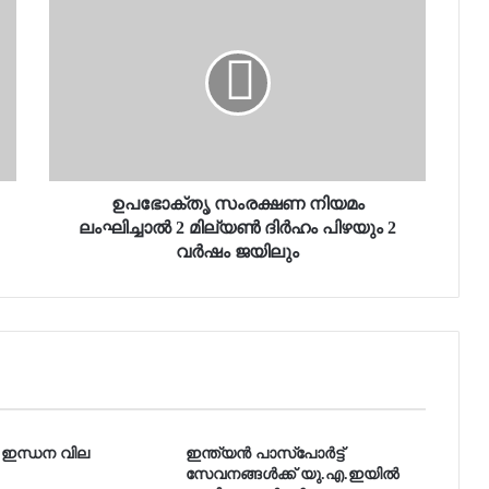
ഉപഭോക്തൃ സംരക്ഷണ നിയമം
ലംഘിച്ചാൽ 2 മില്യൺ ദിർഹം പിഴയും 2
വർഷം ജയിലും
 ഇന്ധന വില
ഇന്ത്യൻ പാസ്പോർട്ട്
സേവനങ്ങൾക്ക് യു.എ.ഇയിൽ