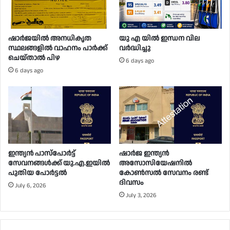
ഷാർജയിൽ അനധികൃത
യു എ യിൽ ഇന്ധന വില
സ്ഥലങ്ങളിൽ വാഹനം പാർക്ക്
വർദ്ധിച്ചു
ചെയ്താൽ പിഴ
6 days ago
6 days ago
ഇന്ത്യൻ പാസ്പോർട്ട്
ഷാർജ ഇന്ത്യൻ
സേവനങ്ങൾക്ക് യു.എ.ഇയിൽ
അസോസിയേഷനിൽ
പുതിയ പോർട്ടൽ
കോൺസൽ സേവനം രണ്ട്
ദിവസം
July 6, 2026
July 3, 2026