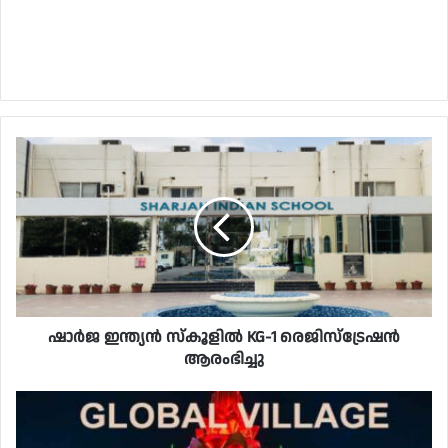
ഷാർജ ഇന്ത്യൻ സ്കൂളിൽ KG-1 രെജിസ്ട്രേഷൻ
ആരംഭിച്ചു