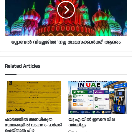
ഗ്ലോബൽ വില്ലേജിൽ 'നല്ല താമസക്കാർക്ക്' ആദരം
Related Articles
ഷാർജയിൽ അനധികൃത
യു എ യിൽ ഇന്ധന വില
സ്ഥലങ്ങളിൽ വാഹനം പാർക്ക്
വർദ്ധിച്ചു
ചെയ്താൽ പിഴ