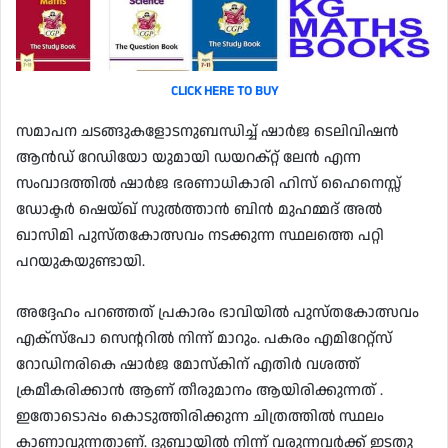
CLICK HERE TO BUY
സമാപന ചടങ്ങുകളോടനുബന്ധിച്ച് ഷാർജ ടെലിവിഷൻ
ആൻഡ് റേഡിയോ യുമായി ഡയറക്റ്റ് ലേൻ എന്ന
സംവാദത്തിൽ ഷാർജ ഭരണാധികാരി ഹിസ് ഹൈനെസ്സ്
ഡോക്ടർ ഷെയ്ഖ് സുൽത്താൻ ബിൻ മുഹമ്മദ് അൽ
ഖാസിമി പുസ്തകോത്സവം നടക്കുന്ന സ്ഥലത്തെ പറ്റി
പറയുകയുണ്ടായി.
അദ്ദേഹം പറഞ്ഞത് പ്രകാരം ഭാവിയിൽ പുസ്തകോത്സവം
എക്സ്പോ സെന്ററിൽ നിന്ന് മാറും. പകരം എമിറേറ്റ്സ്
റോഡിനരികെ ഷാർജ മോസ്‌കിന് എതിർ വശത്ത്
ക്രമീകരിക്കാൻ ആണ് തീരുമാനം ആയിരിക്കുന്നത് .
ഇതോടൊപ്പം കൊടുത്തിരിക്കുന്ന ചിത്രത്തിൽ സ്ഥലം
കാണാവുന്നതാണ്. ദുബായിൽ നിന്ന് വരുന്നവർക്ക് ഇടതു