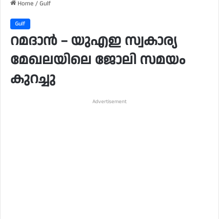
Home
/
Gulf
Gulf
റമദാൻ – യുഎഇ സ്വകാര്യ
മേഖലയിലെ ജോലി സമയം
കുറച്ചു
Advertisement