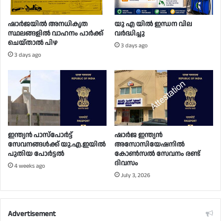
ഷാർജയിൽ അനധികൃത
യു എ യിൽ ഇന്ധന വില
സ്ഥലങ്ങളിൽ വാഹനം പാർക്ക്
വർദ്ധിച്ചു
ചെയ്താൽ പിഴ
3 days ago
3 days ago
ഇന്ത്യൻ പാസ്പോർട്ട്
ഷാർജ ഇന്ത്യൻ
സേവനങ്ങൾക്ക് യു.എ.ഇയിൽ
അസോസിയേഷനിൽ
പുതിയ പോർട്ടൽ
കോൺസൽ സേവനം രണ്ട്
ദിവസം
4 weeks ago
July 3, 2026
Advertisement