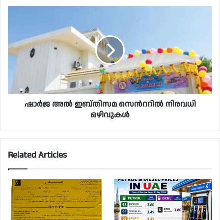
ഷാർജ അൽ ഇബ്തിസമ സെൻററിൽ നിരവധി
ഒഴിവുകൾ
Related Articles