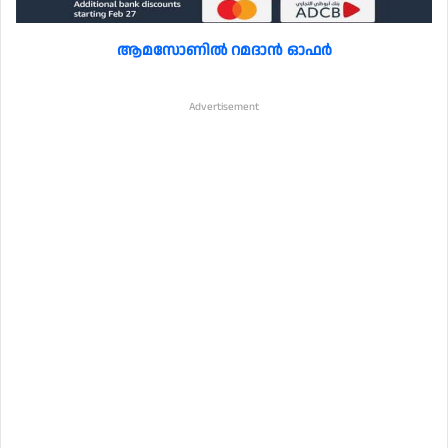
ആമസോണിൽ റമദാൻ ഓഫർ
Advertisement