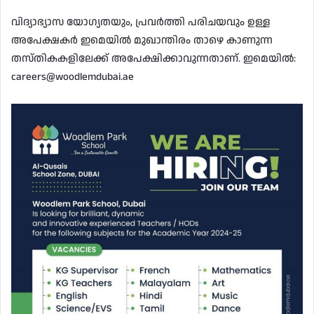
വിദ്യാഭ്യാസ യോഗ്യതയും, പ്രവർത്തി പരിചയവും ഉള്ള
അപേക്ഷകർ ഇമെയിൽ മുഖാന്തിരം താഴെ കാണുന്ന
തസ്തികകളിലേക്ക് അപേക്ഷിക്കാവുന്നതാണ്. ഇമെയിൽ:
careers@woodlemdubai.ae