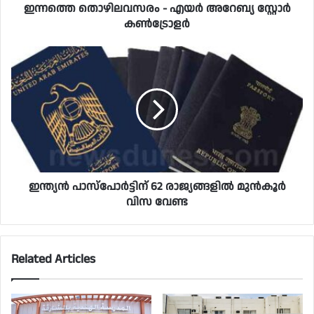
ഇന്നത്തെ തൊഴിലവസരം - എയർ അറേബ്യ സ്റ്റോർ
കൺട്രോളർ
ഇന്ത്യൻ പാസ്പോർട്ടിന് 62 രാജ്യങ്ങളിൽ മുൻ‌കൂർ
വിസ വേണ്ട
Related Articles