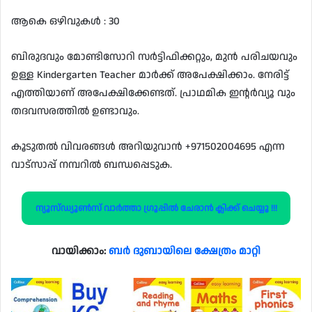
ആകെ ഒഴിവുകൾ : 30
ബിരുദവും മോണ്ടിസോറി സർട്ടിഫിക്കറ്റും, മുൻ പരിചയവും
ഉള്ള Kindergarten Teacher മാർക്ക് അപേക്ഷിക്കാം. നേരിട്ട്
എത്തിയാണ് അപേക്ഷിക്കേണ്ടത്. പ്രാഥമിക ഇന്റർവ്യൂ വും
തദവസരത്തിൽ ഉണ്ടാവും.
കൂടുതൽ വിവരങ്ങൾ അറിയുവാൻ +971502004695 എന്ന
വാട്സാപ്പ് നമ്പറിൽ ബന്ധപ്പെടുക.
ന്യൂസ്ഡ്യൂൺസ് വാർത്താ ഗ്രൂപ്പിൽ ചേരാൻ ക്ലിക്ക് ചെയ്യൂ !!!
വായിക്കാം:
ബർ ദുബായിലെ ക്ഷേത്രം മാറ്റി